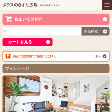
住まいの商品
リフォーム
インテリアコーディネー
アフターサービス
ト
住まいるSHOP
プレゼント＆コミュニテ
ライフスタイルと住まい
ィ
商品検索
お知らせ
イベント
お問い合わせ
カートを見る
商品ご注文前にご確認ください。
開く
ヴィンテージ