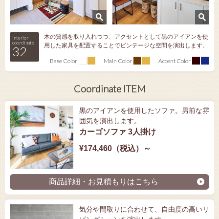
木の質感を取り入れつつ、アクセントとして黒のアイアンを使
interior
coordinate
用した家具を配置することでビンテージな空間を演出します。
32
Base Color
Main Color
Accent Color
Coordinate ITEM
黒のアイアンを使用したソファ。男前な雰
囲気を演出します。
カーゴソファ 3人掛け
¥174,460（税込）～
商品詳細・お見積もりはこちら
気分や間取りに合わせて、自由度の高いリ