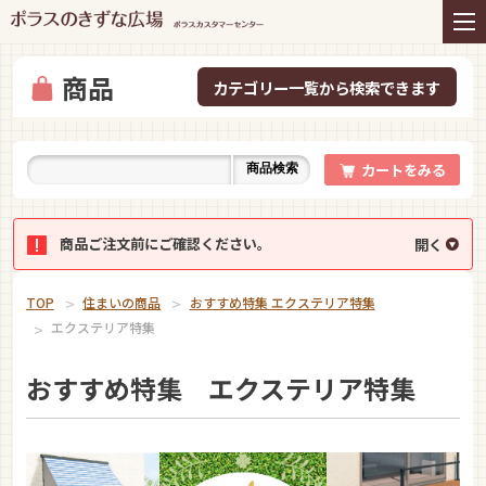
住まいの商品
リフォーム
インテリアコーディネー
アフターサービス
ト
商品
プレゼント＆コミュニテ
ライフスタイルと住まい
ィ
カートをみる
商品検索
お知らせ
イベント
お問い合わせ
商品ご注文前にご確認ください。
TOP
住まいの商品
おすすめ特集 エクステリア特集
エクステリア特集
おすすめ特集 エクステリア特集