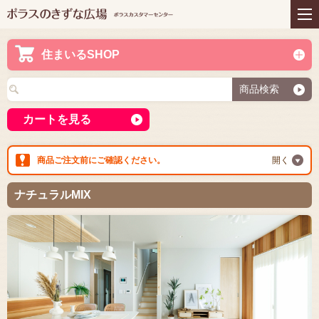
住まいの商品
リフォーム
インテリアコーディネー
アフターサービス
ト
住まいるSHOP
プレゼント＆コミュニテ
ライフスタイルと住まい
ィ
商品検索
お知らせ
イベント
お問い合わせ
カートを見る
商品ご注文前にご確認ください。
開く
ナチュラルMIX