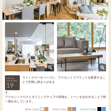
ライトカラーをベースに、アクセントでブラックを配置するこ
interior
coordinate
とで空間に締まりが出ま
19
す。
アクセントクロスとダイニングチェアの張地を、トーンを合わせることで統
一感を出しています。
Base Color
Main Color
Accent Color