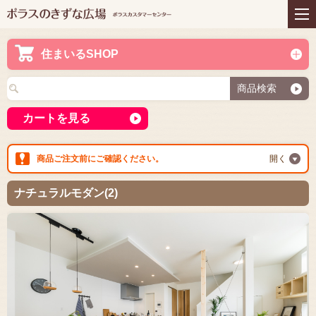
住まいの商品
リフォーム
インテリアコーディネー
アフターサービス
ト
住まいるSHOP
プレゼント＆コミュニテ
ライフスタイルと住まい
ィ
商品検索
お知らせ
イベント
お問い合わせ
カートを見る
商品ご注文前にご確認ください。
開く
ナチュラルモダン(2)