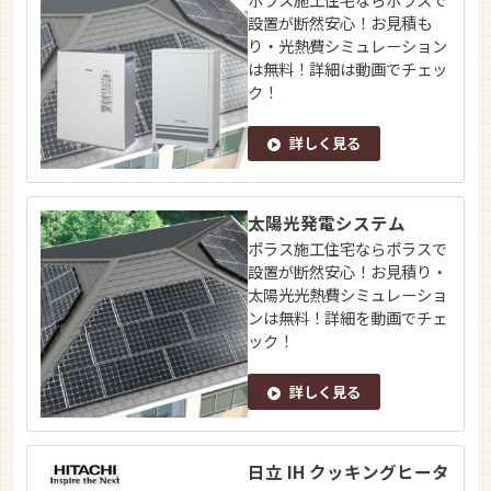
設置が断然安心！お見積も
り・光熱費シミュレーション
は無料！詳細は動画でチェッ
ク！
詳しく見る
太陽光発電システム
ポラス施工住宅ならポラスで
設置が断然安心！お見積り・
太陽光光熱費シミュレーショ
ンは無料！詳細を動画でチェ
ック！
詳しく見る
日立 IH クッキングヒータ