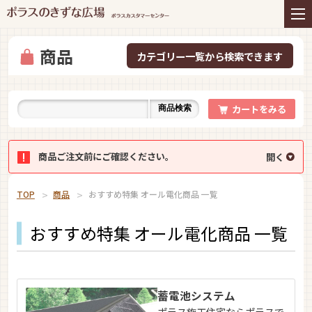
住まいの商品
リフォーム
インテリアコーディネー
アフターサービス
ト
商品
プレゼント＆コミュニテ
ライフスタイルと住まい
ィ
カートをみる
商品検索
お知らせ
イベント
お問い合わせ
商品ご注文前にご確認ください。
TOP
商品
おすすめ特集 オール電化商品 一覧
おすすめ特集 オール電化商品 一覧
蓄電池システム
ポラス施工住宅ならポラスで