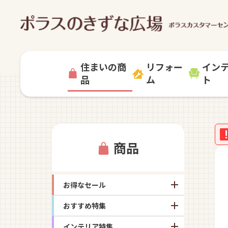
住まいの商
リフォー
イン
品
ム
ト
商品
お得なセール
おすすめ特集
インテリア特集