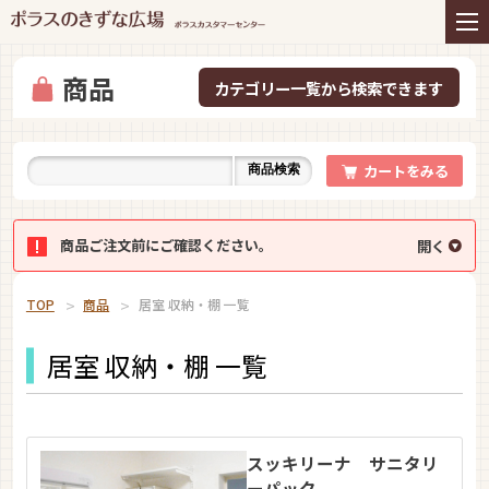
住まいの商品
リフォーム
インテリアコーディネー
アフターサービス
ト
商品
プレゼント＆コミュニテ
ライフスタイルと住まい
ィ
カートをみる
商品検索
お知らせ
イベント
お問い合わせ
商品ご注文前にご確認ください。
TOP
商品
居室 収納・棚 一覧
居室 収納・棚 一覧
スッキリーナ サニタリ
ーパック