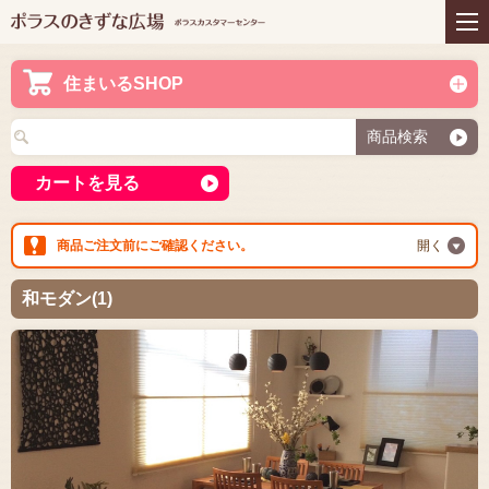
住まいの商品
リフォーム
インテリアコーディネー
アフターサービス
ト
住まいるSHOP
プレゼント＆コミュニテ
ライフスタイルと住まい
ィ
商品検索
お知らせ
イベント
お問い合わせ
カートを見る
商品ご注文前にご確認ください。
開く
和モダン(1)