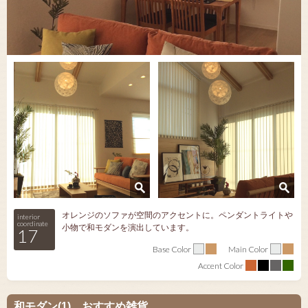
オレンジのソファが空間のアクセントに。ペンダントライトや
interior
coordinate
小物で和モダンを演出しています。
17
Base Color
Main Color
Accent Color
和モダン(1) おすすめ雑貨