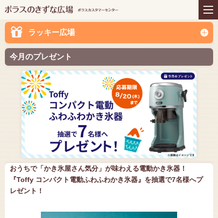
住まいの商品
リフォーム
インテリアコーディネー
アフターサービス
ラッキー広場
ト
プレゼント＆コミュニテ
ライフスタイルと住まい
今月のプレゼント
ィ
お知らせ
イベント
お問い合わせ
おうちで「かき氷屋さん気分」が味わえる電動かき氷器！
『Toffy コンパクト電動ふわふわかき氷器』を抽選で7名様へプ
レゼント！