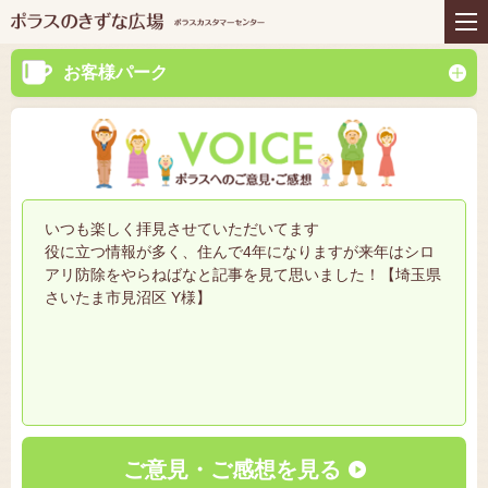
住まいの商品
リフォーム
インテリアコーディネー
アフターサービス
お客様パーク
ト
プレゼント＆コミュニテ
ライフスタイルと住まい
ィ
お知らせ
イベント
お問い合わせ
いつも楽しく拝見させていただいてます
役に立つ情報が多く、住んで4年になりますが来年はシロ
アリ防除をやらねばなと記事を見て思いました！【埼玉県
さいたま市見沼区 Y様】
ご意見・ご感想を見る