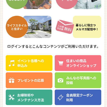
暮らしに
役立つ
ライフ
スタイル
と住まい
メルマガ
配信中！
ログインするとこんなコンテンツがご利用いただけます。
イベント各種への
住まいの商品
申込み
オンラインショップ
みんなの写真館への
プレゼントの応募
投稿
お掃除術や
会員限定クーポン
メンテナンス方法
利用