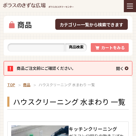
住まいの商品
リフォーム
インテリアコーディネー
アフターサービス
ト
商品
プレゼント＆コミュニテ
ライフスタイルと住まい
ィ
カートをみる
商品検索
お知らせ
イベント
お問い合わせ
商品ご注文前にご確認ください。
TOP
商品
ハウスクリーニング 水まわり 一覧
ハウスクリーニング 水まわり 一覧
キッチンクリーニング
ガスコンロ廻りの吹きこぼれ