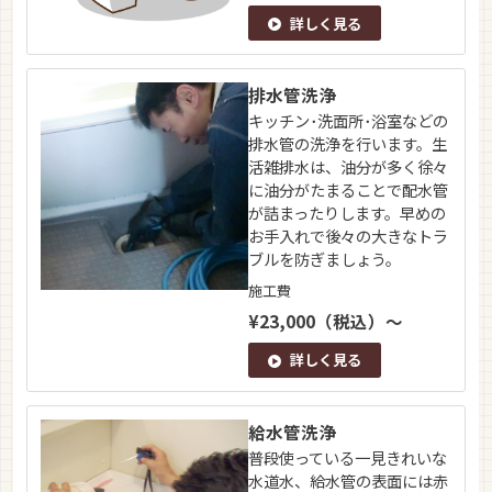
詳しく見る
排水管洗浄
キッチン･洗面所･浴室などの
排水管の洗浄を行います。生
活雑排水は、油分が多く徐々
に油分がたまることで配水管
が詰まったりします。早めの
お手入れで後々の大きなトラ
ブルを防ぎましょう。
施工費
¥23,000（税込）～
詳しく見る
給水管洗浄
普段使っている一見きれいな
水道水、給水管の表面には赤