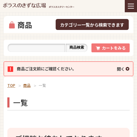
住まいの商品
リフォーム
インテリアコーディネー
アフターサービス
ト
商品
プレゼント＆コミュニテ
ライフスタイルと住まい
ィ
カートをみる
商品検索
お知らせ
イベント
お問い合わせ
商品ご注文前にご確認ください。
TOP
商品
一覧
一覧