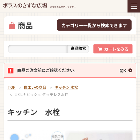
住まいの商品
リフォーム
インテリアコーディネー
アフターサービス
ト
商品
プレゼント＆コミュニテ
ライフスタイルと住まい
ィ
カートをみる
商品検索
お知らせ
イベント
お問い合わせ
商品ご注文前にご確認ください。
TOP
住まいの商品
キッチン 水栓
LIXILナビッシュ タッチレス水栓
キッチン 水栓