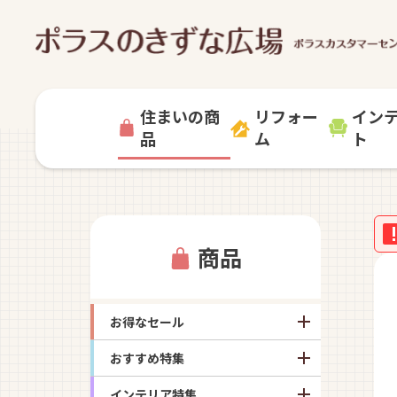
住まいの商
リフォー
イン
品
ム
ト
商品
お得なセール
おすすめ特集
インテリア特集