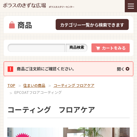
住まいの商品
リフォーム
インテリアコーディネー
アフターサービス
ト
商品
プレゼント＆コミュニテ
ライフスタイルと住まい
ィ
カートをみる
商品検索
お知らせ
イベント
お問い合わせ
商品ご注文前にご確認ください。
TOP
住まいの商品
コーティング フロアケア
EPCOATフロアコーティング
コーティング フロアケア