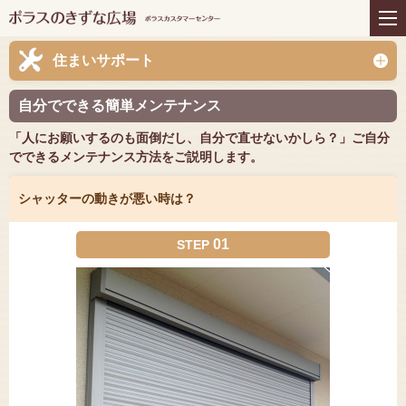
住まいの商品
リフォーム
インテリアコーディネー
アフターサービス
住まいサポート
ト
プレゼント＆コミュニテ
ライフスタイルと住まい
自分でできる簡単メンテナンス
ィ
「人にお願いするのも面倒だし、自分で直せないかしら？」ご自分
お知らせ
イベント
お問い合わせ
でできるメンテナンス方法をご説明します。
シャッターの動きが悪い時は？
01
STEP