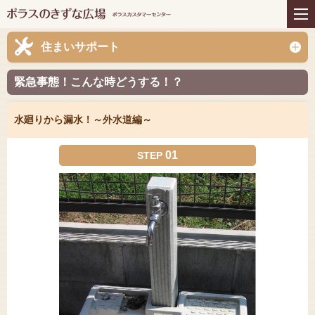
住まいの商品
リフォーム
インテリアコーディネー
アフターサービス
住まいサポート
ト
プレゼント＆コミュニテ
ライフスタイルと住まい
緊急事態！こんな時どうする！？
ィ
お知らせ
イベント
お問い合わせ
水廻りから漏水！～外水道編～
01
STEP