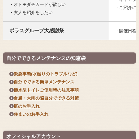
・オトモダチカードが欲しい
・ご紹介に
・友人を紹介をしたい
ポラスグループ大感謝祭
・開催日程
自分でできるメンテナンスの知恵袋
緊急事態(水廻りのトラブルなど)
自分でできる簡単メンテナンス
節水型トイレご使用時の注意事項
台風・大雨の際自分でできる対策
庭のお手入れ
住まいのお手入れ
オフィシャルアカウント