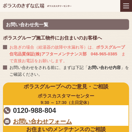
住まいの商品
リフォーム
インテリアコーディネー
アフターサービス
ト
お問い合わせ先一覧
プレゼント＆コミュニテ
ライフスタイルと住まい
ィ
ポラスグループ施工物件にお住まいのお客様へ
お急ぎの場合（給湯器の故障や水漏れ等）は、
ポラスグループ
お知らせ
イベント
お問い合わせ
住宅品質保証(株)アフターメンテナンス部 048-965-0385
ま
で
直接お電話をお願いします。
お問い合わせをされる前に、まずは下記「
お問い合わせ内容
」を
ご確認ください。
ポラスグループへのご意見・ご相談
ポラスカスタマーセンター
9:30 ～ 17:30（土日定休）
0120-988-804
お問い合わせフォーム
お住まいのメンテナンスのご相談