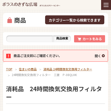
住まいの商品
リフォーム
インテリアコーディネー
アフターサービス
ト
商品
プレゼント＆コミュニテ
ライフスタイルと住まい
ィ
カートをみる
商品検索
お知らせ
イベント
お問い合わせ
商品ご注文前にご確認ください。
TOP
住まいの商品
消耗品 24時間換気交換用フィルター
24時間換気交換用フィルター 三菱 P-08QLHK
消耗品 24時間換気交換用フィルタ
ー