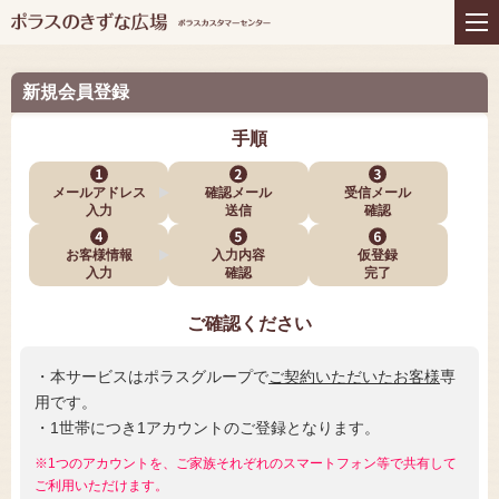
住まいの商品
リフォーム
インテリアコーディネー
アフターサービス
ト
新規会員登録
プレゼント＆コミュニテ
ライフスタイルと住まい
ィ
手順
お知らせ
イベント
お問い合わせ
メールアドレス
確認メール
受信メール
入力
送信
確認
お客様情報
入力内容
仮登録
入力
確認
完了
ご確認ください
・本サービスはポラスグループで
ご契約いただいたお客様
専
用です。
・1世帯につき1アカウントのご登録となります。
※1つのアカウントを、ご家族それぞれのスマートフォン等で共有して
ご利用いただけます。