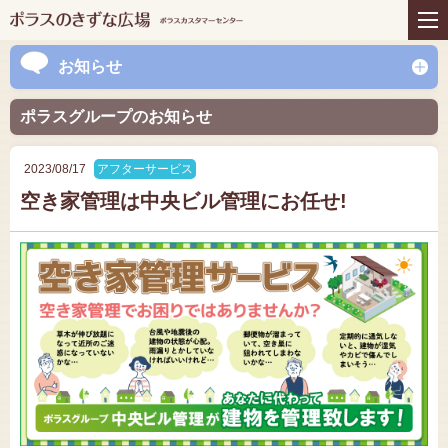
住まいの商品
リフォーム
インテリアコーディネー
アフターサービス
お知らせ
ト
プレゼント＆コミュニテ
ライフスタイルと住まい
ポラスグループのお知らせ
ィ
お知らせ
イベント
お問い合わせ
2023/08/17
アフターサービス
空き家管理は中央ビル管理にお任せ!