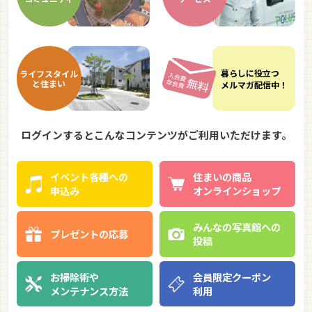
暮らしに
役立つ
ライフ
スタイル
と住まい
メルマガ
配信中！
ログインするとこんなコンテンツがご利用いただけます。
イベント各種への
住まいの商品
申込み
オンラインショップ
みんなの写真館への
プレゼントの応募
投稿
お掃除術や
会員限定クーポン
メンテナンス方法
利用